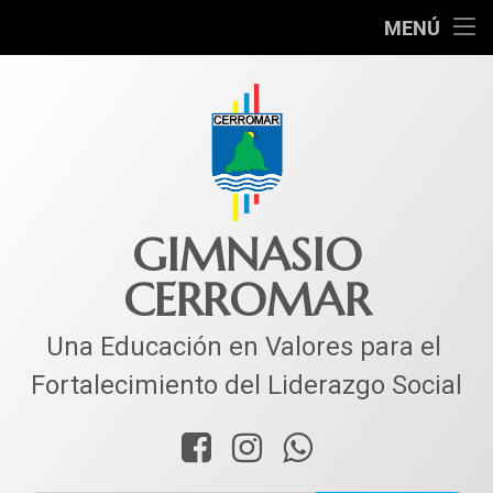
INICIO
MENÚ
COLEGIO
MUNDO ACADÉMICO
VIDA ESTUDIANTIL
SERVICIOS
GIMNASIO
CERROMAR
CORPACER
CONTACTO
Una Educación en Valores para el 
Fortalecimiento del Liderazgo Social
Facebook
Instagram
WhatsApp