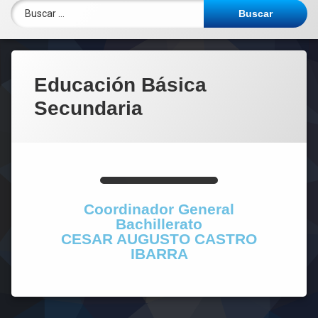
Documentos de preparación
Pagos Virtuales
Menú Escolar
Educación Básica
Secundaria
Coordinador General
Bachillerato
CESAR AUGUSTO CASTRO
IBARRA