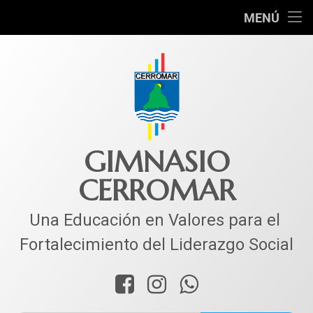
INICIO
MENÚ
COLEGIO
MUNDO ACADÉMICO
VIDA ESTUDIANTIL
SERVICIOS
GIMNASIO
CERROMAR
CORPACER
CONTACTO
Una Educación en Valores para el 
Fortalecimiento del Liderazgo Social
Facebook
Instagram
WhatsApp