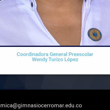
Coordinadora General Preescolar
Wendy Turizo López
demica@gimnasiocerromar.edu.co