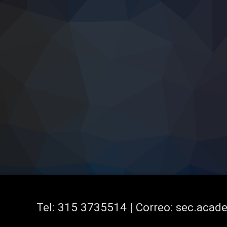
Tel:
315 3735514 | Correo: sec.aca