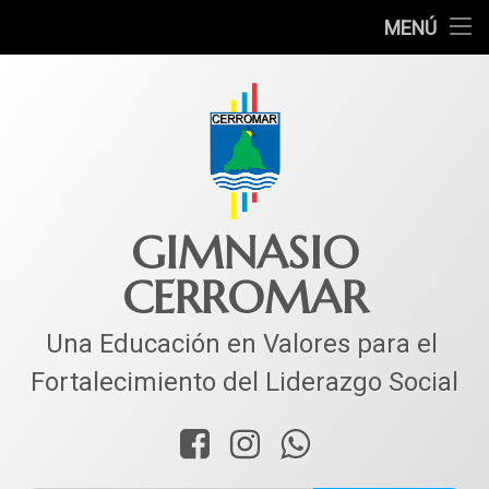
INICIO
MENÚ
Ir
COLEGIO
al
contenido
MUNDO ACADÉMICO
VIDA ESTUDIANTIL
SERVICIOS
GIMNASIO
CERROMAR
CORPACER
CONTACTO
Una Educación en Valores para el 
Fortalecimiento del Liderazgo Social
Facebook
Instagram
WhatsApp