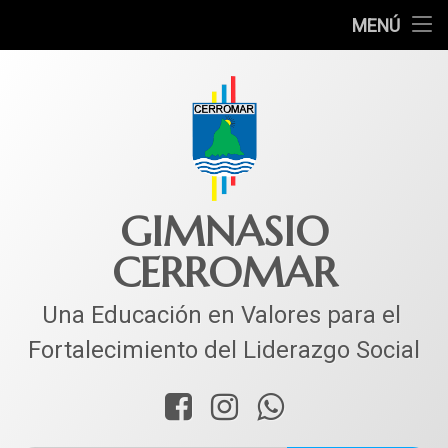
INICIO
MENÚ
Ir
COLEGIO
al
contenido
MUNDO ACADÉMICO
VIDA ESTUDIANTIL
SERVICIOS
GIMNASIO
CERROMAR
CORPACER
CONTACTO
Una Educación en Valores para el 
Fortalecimiento del Liderazgo Social
Facebook
Instagram
WhatsApp