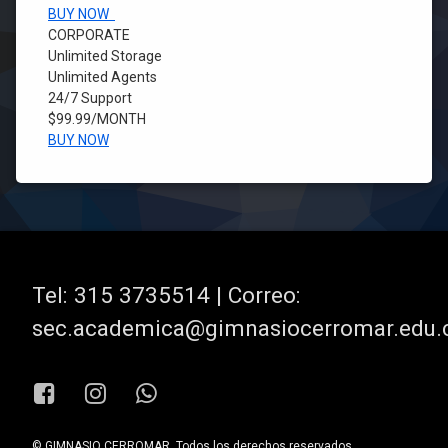
BUY NOW
CORPORATE
Unlimited Storage
Unlimited Agents
24/7 Support
$99.99
/MONTH
BUY NOW
Tel:
315 3735514 | Correo:
sec.academica@gimnasiocerromar.edu.
Facebook
Instagram
WhatsApp
© GIMNASIO CERROMAR. Todos los derechos reservados.