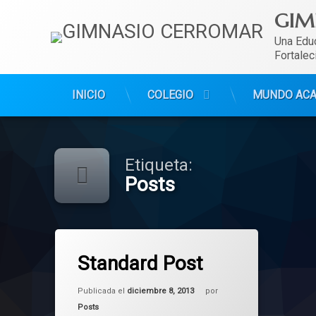
GIM
Una Educ
Fortalec
INICIO
COLEGIO
MUNDO AC
Ir
al
contenido
Etiqueta:
Posts
Etiquetado
en Standard Post
4 comentarios
Posts
Standard Post
Actualizado el
mayo 6, 2025
Publicada el
diciembre 8, 2013
por
Categorías:
Posts