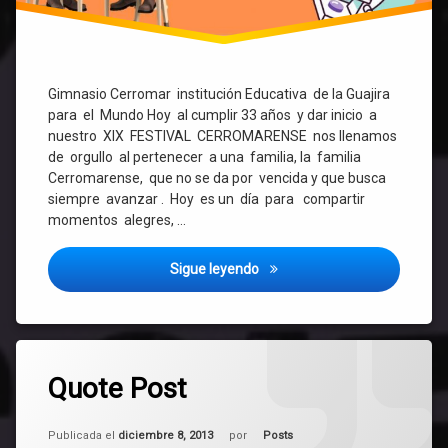
Gimnasio Cerromar institución Educativa de la Guajira
para el Mundo Hoy al cumplir 33 años y dar inicio a
nuestro XIX FESTIVAL CERROMARENSE nos llenamos
de orgullo al pertenecer a una familia, la familia
Cerromarense, que no se da por vencida y que busca
siempre avanzar . Hoy es un día para compartir
momentos alegres, …
Sigue leyendo
Semana Cerromarense
Etiquetado
101
Posts
Quote Post
comentarios
en
Quote
Actualizado el
mayo 6, 2025
Post
Categorías:
Publicada el
diciembre 8, 2013
por
Posts