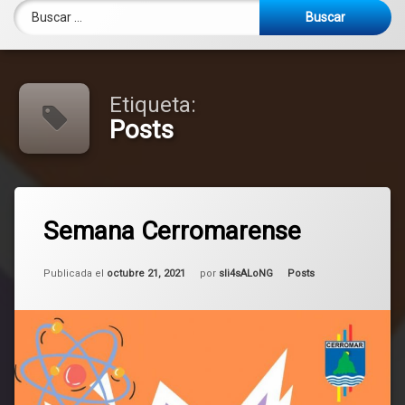
Buscar:
Etiqueta:
Posts
Etiquetado
18.440
Posts
Semana Cerromarense
comentarios
en
Semana
Actualizado el
mayo 6, 2025
Cerromarense
Categorías:
Publicada el
octubre 21, 2021
por
sli4sALoNG
Posts