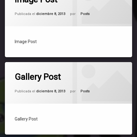
en
Image
Actualizado el
mayo 6, 2025
Post
Categorías:
Publicada el
diciembre 8, 2013
por
Posts
Image Post
Etiquetado
7
Posts
Gallery Post
comentarios
en
Gallery
Actualizado el
mayo 6, 2025
Post
Categorías:
Publicada el
diciembre 8, 2013
por
Posts
Gallery Post