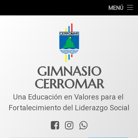
INICIO
MENÚ
Ir
COLEGIO
al
contenido
MUNDO ACADÉMICO
VIDA ESTUDIANTIL
SERVICIOS
GIMNASIO
CERROMAR
CORPACER
CONTACTO
Una Educación en Valores para el 
Fortalecimiento del Liderazgo Social
Facebook
Instagram
WhatsApp