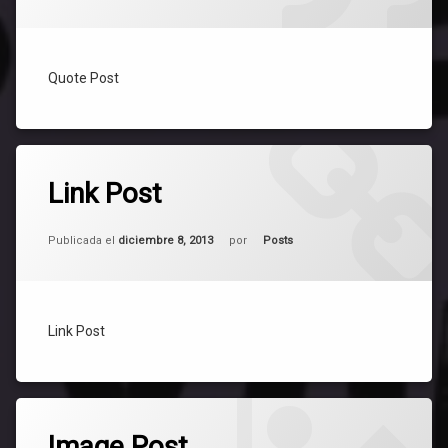
Quote Post
Etiquetado
6
Posts
Link Post
comentarios
en
Link
Actualizado el
mayo 6, 2025
Post
Categorías:
Publicada el
diciembre 8, 2013
por
Posts
Link Post
Etiquetado
2.656
Posts
Image Post
comentarios