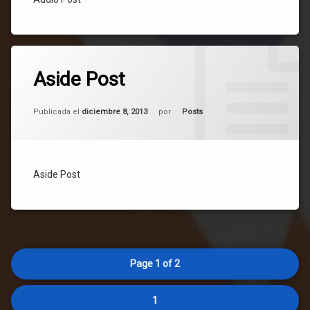
Etiquetado
2.051
Posts
Aside Post
comentarios
en
Aside
Actualizado el
mayo 6, 2025
Post
Categorías:
Publicada el
diciembre 8, 2013
por
Posts
Aside Post
Page 1 of 2
1