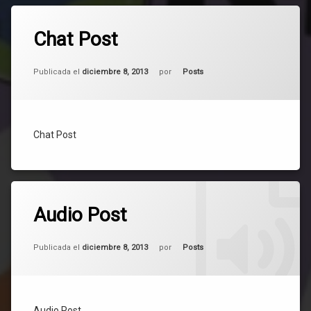
Etiquetado
902
Posts
Chat Post
comentarios
en
Chat
Actualizado el
mayo 6, 2025
Post
Categorías:
Publicada el
diciembre 8, 2013
por
Posts
Chat Post
Etiquetado
628
Posts
Audio Post
comentarios
en
Audio
Actualizado el
mayo 6, 2025
Post
Categorías:
Publicada el
diciembre 8, 2013
por
Posts
Audio Post