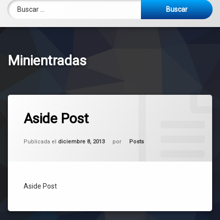
Documentos de preparación
Pagos Virtuales
Buscar:
Menú Escolar
Minientradas
Etiquetado
2.051
Posts
Aside Post
comentarios
en
Aside
Actualizado el
mayo 6, 2025
Post
Categorías:
Publicada el
diciembre 8, 2013
por
Posts
Aside Post