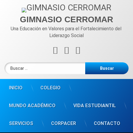
Ir
al
contenido
GIMNASIO CERROMAR
Una Educación en Valores para el Fortalecimiento del 
Liderazgo Social
Facebook
Instagram
WhatsApp
Buscar:
INICIO
COLEGIO
MUNDO ACADÉMICO
VIDA ESTUDIANTIL
SERVICIOS
CORPACER
CONTACTO