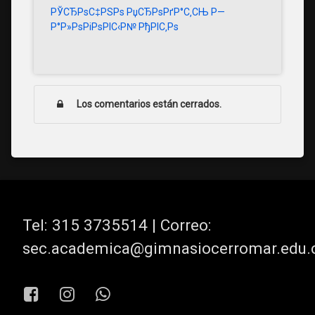
РЎСЂРѕС‡РЅРѕ РџСЂРѕРґР°С‚СЊ Р—
Р°Р»РѕРіРѕРІС‹Р№ РђРІС‚Рѕ
Los comentarios están cerrados.
Tel:
315 3735514 | Correo:
sec.academica@gimnasiocerromar.edu.
Facebook
Instagram
WhatsApp