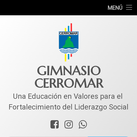
INICIO
MENÚ
Ir
COLEGIO
al
contenido
MUNDO ACADÉMICO
VIDA ESTUDIANTIL
SERVICIOS
GIMNASIO
CERROMAR
CORPACER
CONTACTO
Una Educación en Valores para el 
Fortalecimiento del Liderazgo Social
Facebook
Instagram
WhatsApp