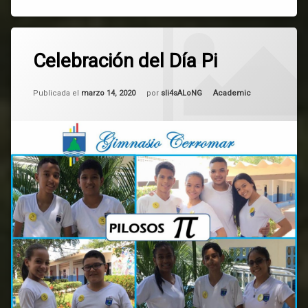
Etiquetado
ADMISSION
Celebración del Día Pi
LAW
Actualizado el
mayo 6, 2025
video
Categorías:
Publicada el
marzo 14, 2020
por
sli4sALoNG
Academic