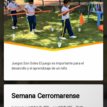
Juegos Son Soles El juego es importante para el
desarrollo y el aprendizaje de un niño.
Etiquetado
18.440
Posts
Semana Cerromarense
comentarios
en
Semana
Actualizado el
mayo 6, 2025
Cerromarense
Categorías: