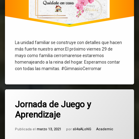
La unidad familiar se construye con detalles que hacen
más fuerte nuestro amor.El próximo viernes 29 de
mayo como familia cerromarense estaremos
homenajeando a la reina del hogar. Esperamos contar
con todas las mamitas. #GimnasioCerromar
1
Jornada de Juego y
comentario
en
Aprendizaje
Jornada
de
Juego
Actualizado el
mayo 6, 2025
Categorías:
Publicada el
y
marzo 13, 2021
por
sli4sALoNG
Academic
Aprendizaje