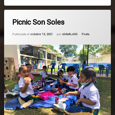
532
Picnic Son Soles
comentarios
en
Picnic
Actualizado el
mayo 6, 2025
Son
Categorías:
Publicada el
octubre 13, 2021
por
sli4sALoNG
Posts
Soles