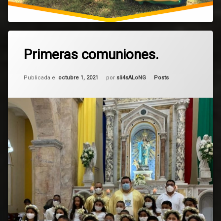
757
Primeras comuniones.
comentarios
en
Primeras
Actualizado el
mayo 6, 2025
comuniones.
Categorías:
Publicada el
octubre 1, 2021
por
sli4sALoNG
Posts