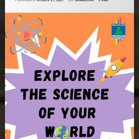
Publicada el
octubre 21, 2021
por
sli4sALoNG
Posts