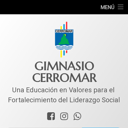
INICIO
MENÚ
Ir
COLEGIO
al
contenido
MUNDO ACADÉMICO
VIDA ESTUDIANTIL
SERVICIOS
GIMNASIO
CERROMAR
CORPACER
CONTACTO
Una Educación en Valores para el 
Fortalecimiento del Liderazgo Social
Facebook
Instagram
WhatsApp