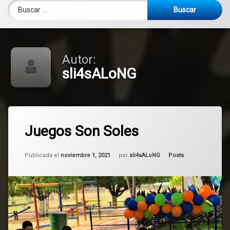
Buscar:
Autor:
sli4sALoNG
136
Juegos Son Soles
comentarios
en
Juegos
Actualizado el
mayo 6, 2025
Son
Categorías:
Publicada el
noviembre 1, 2021
por
sli4sALoNG
Posts
Soles