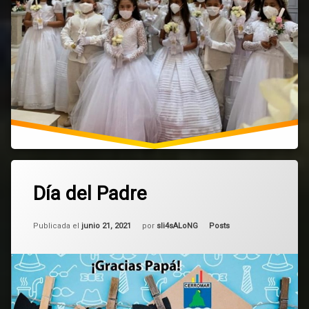
1
Día del Padre
comentario
en
Día
Actualizado el
mayo 6, 2025
del
Categorías:
Publicada el
junio 21, 2021
por
sli4sALoNG
Posts
Padre