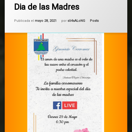
Dia de las Madres
comentarios
en
Dia
Actualizado el
mayo 6, 2025
de
Categorías:
Publicada el
mayo 28, 2021
por
sli4sALoNG
Posts
las
Madres