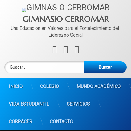
Ir
al
contenido
GIMNASIO CERROMAR
Una Educación en Valores para el Fortalecimiento del 
Liderazgo Social
Facebook
Instagram
WhatsApp
Buscar:
INICIO
COLEGIO
MUNDO ACADÉMICO
VIDA ESTUDIANTIL
SERVICIOS
CORPACER
CONTACTO