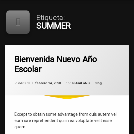
Etiqueta:
SUMMER
Etiquetado
3.008
academic
Bienvenida Nuevo Año
comentarios
en
Escolar
Bienvenida
SUMMER
Nuevo
Año
Actualizado el
mayo 6, 2025
Escolar
Categorías:
Publicada el
febrero 14, 2020
por
sli4sALoNG
Blog
Except to obtain some advantage from quis autem vel
eum iure reprehenderit qui in ea voluptate velit esse
quam.