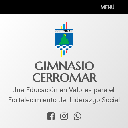
INICIO
MENÚ
Ir
COLEGIO
al
contenido
MUNDO ACADÉMICO
VIDA ESTUDIANTIL
SERVICIOS
GIMNASIO
CERROMAR
CORPACER
CONTACTO
Una Educación en Valores para el 
Fortalecimiento del Liderazgo Social
Facebook
Instagram
WhatsApp