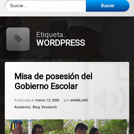
Buscar:
Etiqueta:
WORDPRESS
Etiquetado
12.673
EDUCATION
Misa de posesión del
comentarios
en
Gobierno Escolar
Misa
WORDPRESS
de
posesión
Actualizado el
mayo 6, 2025
del
Publicada el
marzo 12, 2020
por
sli4sALoNG
Gobierno
Categorías:
Academic
,
Blog
,
Research
Escolar