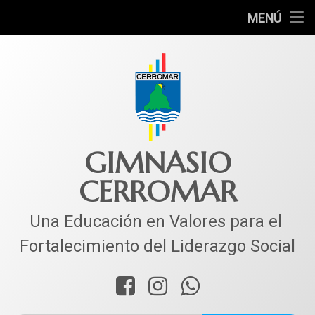
INICIO
MENÚ
Ir
COLEGIO
al
contenido
MUNDO ACADÉMICO
VIDA ESTUDIANTIL
SERVICIOS
GIMNASIO
CERROMAR
CORPACER
CONTACTO
Una Educación en Valores para el 
Fortalecimiento del Liderazgo Social
Facebook
Instagram
WhatsApp