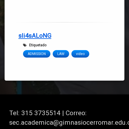
sli4sALoNG
Etiquetado
ADMISSION
LAW
video
Tel:
315 3735514 | Correo:
sec.academica@gimnasiocerromar.edu.